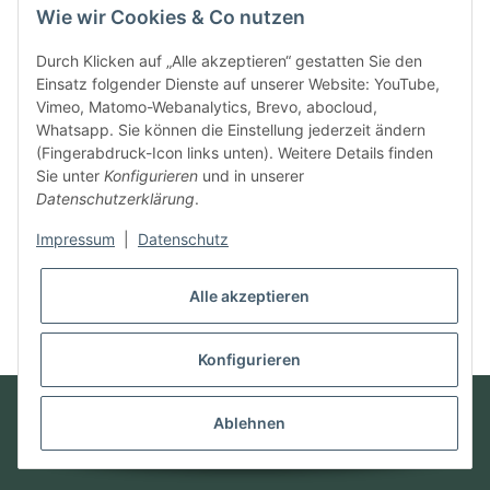
Wie wir Cookies & Co nutzen
SEHR GUT
Durch Klicken auf „Alle akzeptieren“ gestatten Sie den
Einsatz folgender Dienste auf unserer Website: YouTube,
100% Empfehlungsrate
Vimeo, Matomo-Webanalytics, Brevo, abocloud,
Whatsapp. Sie können die Einstellung jederzeit ändern
Durchschnitt aus 11 Bewertungen
(Fingerabdruck-Icon links unten). Weitere Details finden
Bewertungen ansehen
Sie unter
Konfigurieren
und in unserer
Datenschutzerklärung
.
Vertrag widerrufen
Impressum
|
Datenschutz
Alle akzeptieren
* Alle Preise inkl. gesetzlicher USt., zzgl.
Versand
Konfigurieren
© Futter mit Liebe
Powered by
JTL-Shop
Ablehnen