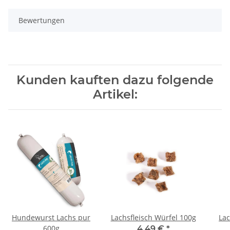
Bewertungen
Kunden kauften dazu folgende
Artikel:
Hundewurst Lachs pur
Lachsfleisch Würfel 100g
Lac
600g
4,49 €
*