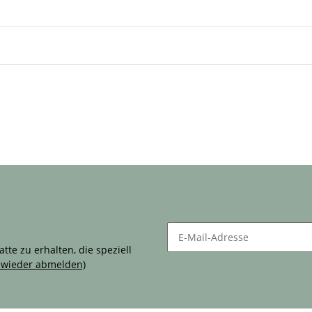
g!
te zu erhalten, die speziell
t wieder abmelden)