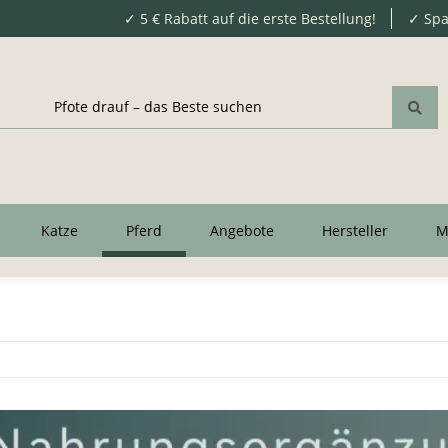
✓ 5 € Rabatt auf die erste Bestellung!
✓ Spa
Katze
Pferd
Angebote
Hersteller
M