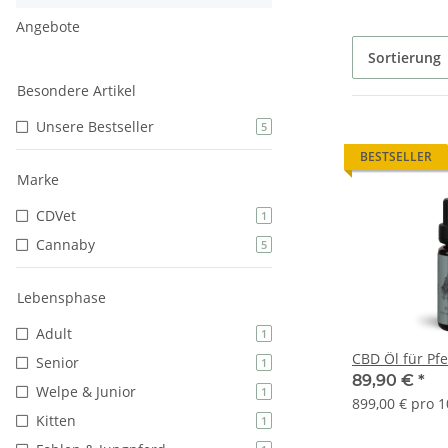
Angebote
Sortierung
Besondere Artikel
Unsere Bestseller
5
BESTSELLER
Marke
CDVet
1
Cannaby
5
Lebensphase
Adult
1
CBD Öl f
Senior
1
89,90 €
*
Welpe & Junior
1
899,00 € pro 
Kitten
1