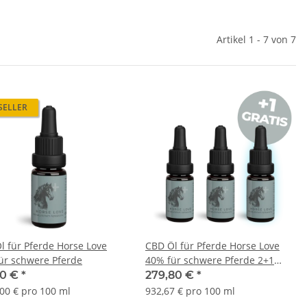
Artikel 1 - 7 von 7
SELLER
se Love
CBD Öl für Pferde Horse Love
ür schwere Pferde
40% für schwere Pferde 2+1
Gratis
90 €
*
279,80 €
*
,00 € pro 100 ml
932,67 € pro 100 ml