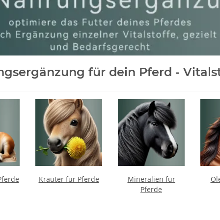
gsergänzung für dein Pferd - Vitalst
Pferde
Kräuter für Pferde
Mineralien für
Öl
Pferde