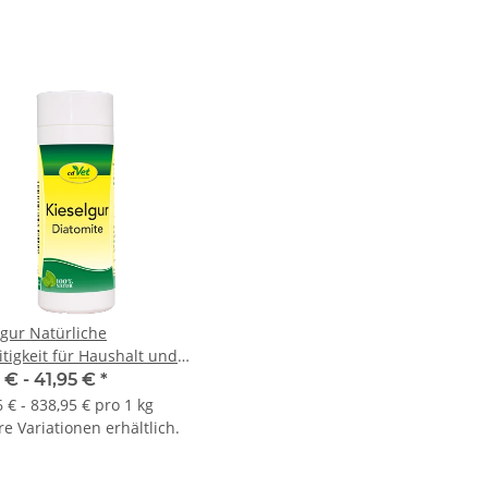
lgur Natürliche
itigkeit für Haushalt und
altung
 € -
41,95 €
*
 € - 838,95 € pro 1 kg
e Variationen erhältlich.