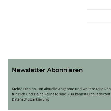
Newsletter Abonnieren
Sichere Dir 10 % Rabatt für Deine erste Bestellun
Melde Dich an, um aktuelle Angebote und weitere tolle Rabat
für Dich und Deine Fellnase sind!
(Du kannst Dich jederzei
Datenschutzerklärung