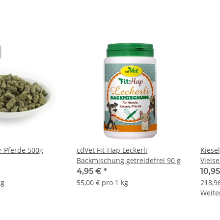
r Pferde 500g
cdVet Fit-Hap Leckerli
Kiese
Backmischung getreidefrei 90 g
Vielse
Tierh
4,95 €
*
10,95
kg
55,00 € pro 1 kg
218,96
Weiter