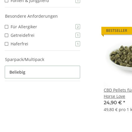
Fohlen & Jungpferd
1
Besondere Anforderungen
Für Allergiker
2
BESTSELLER
Getreidefrei
1
Haferfrei
1
Sparpack/Multipack
Beliebig
CBD Pellets fü
Horse Love
24,90 €
*
49,80 € pro 1 