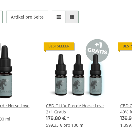
Artikel pro Seite
BESTSELLER
BEST
ür Pferde Horse Love
CBD Öl für Pferde Horse Love
CBD Öl für Pferde Hor
2+1 Gratis
40% f
179,80 €
*
139,
100 ml
599,33 € pro 100 ml
1.399