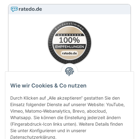
4.9 / 5
Wie wir Cookies & Co nutzen
SEHR GUT
Durch Klicken auf „Alle akzeptieren“ gestatten Sie den
Einsatz folgender Dienste auf unserer Website: YouTube,
100% Empfehlungsrate
Vimeo, Matomo-Webanalytics, Brevo, abocloud,
Whatsapp. Sie können die Einstellung jederzeit ändern
Durchschnitt aus 11 Bewertungen
(Fingerabdruck-Icon links unten). Weitere Details finden
Bewertungen ansehen
Sie unter
Konfigurieren
und in unserer
Datenschutzerklärung
.