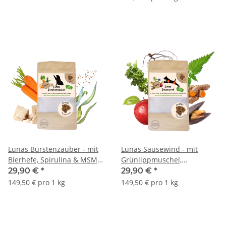
Lunas Bürstenzauber - mit
Lunas Sausewind - mit
Bierhefe, Spirulina & MSM
Grünlippmuschel,
200g
Glucosamin &
29,90 €
*
29,90 €
*
Teufelskralle(200g)
149,50 € pro 1 kg
149,50 € pro 1 kg