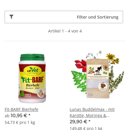
Filter und Sortierung
Artikel 1 - 4 von 4
Fit-BARF Bierhefe
Lunas Buddelmax - mit
Karotte, Moringa &
ab
10,95 €
*
Hagebutte 200g
29,90 €
*
54,73 € pro 1 kg
149,48 € pro 1 kg