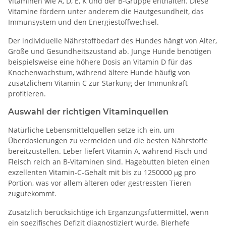
Vitaminen wie A, D, E, K und der B-Gruppe enthalten. Diese
Vitamine fördern unter anderem die Hautgesundheit, das
Immunsystem und den Energiestoffwechsel.
Der individuelle Nährstoffbedarf des Hundes hängt von Alter,
Größe und Gesundheitszustand ab. Junge Hunde benötigen
beispielsweise eine höhere Dosis an Vitamin D für das
Knochenwachstum, während ältere Hunde häufig von
zusätzlichem Vitamin C zur Stärkung der Immunkraft
profitieren.
Auswahl der richtigen Vitaminquellen
Natürliche Lebensmittelquellen setze ich ein, um
Überdosierungen zu vermeiden und die besten Nährstoffe
bereitzustellen. Leber liefert Vitamin A, während Fisch und
Fleisch reich an B-Vitaminen sind. Hagebutten bieten einen
exzellenten Vitamin-C-Gehalt mit bis zu 1250000 μg pro
Portion, was vor allem älteren oder gestressten Tieren
zugutekommt.
Zusätzlich berücksichtige ich Ergänzungsfuttermittel, wenn
ein spezifisches Defizit diagnostiziert wurde. Bierhefe