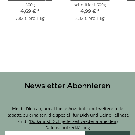
600g
schnittfest 600g
4,69 €
*
4,99 €
*
7,82 € pro 1 kg
8,32 € pro 1 kg
Newsletter Abonnieren
Sichere Dir 10 % Rabatt für Deine erste Bestellung!
Melde Dich an, um aktuelle Angebote und weitere tolle
Rabatte zu erhalten, die speziell für Dich und Deine Fellnase
sind!
(Du kannst Dich jederzeit wieder abmelden)
Datenschutzerklärung