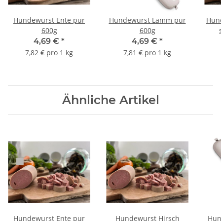
Hundewurst Ente pur
Hundewurst Lamm pur
Hun
600g
600g
4,69 €
*
4,69 €
*
7,82 € pro 1 kg
7,81 € pro 1 kg
Ähnliche Artikel
Hundewurst Ente pur
Hundewurst Hirsch
Hun