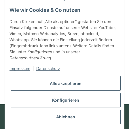
4.9 / 5
Wie wir Cookies & Co nutzen
SEHR GUT
Durch Klicken auf „Alle akzeptieren“ gestatten Sie den
Einsatz folgender Dienste auf unserer Website: YouTube,
100% Empfehlungsrate
Vimeo, Matomo-Webanalytics, Brevo, abocloud,
Whatsapp. Sie können die Einstellung jederzeit ändern
Durchschnitt aus 11 Bewertungen
(Fingerabdruck-Icon links unten). Weitere Details finden
Bewertungen ansehen
Sie unter
Konfigurieren
und in unserer
Datenschutzerklärung
.
Vertrag widerrufen
Impressum
|
Datenschutz
Alle akzeptieren
* Alle Preise inkl. gesetzlicher USt., zzgl.
Versand
Konfigurieren
© Futter mit Liebe
Powered by
JTL-Shop
Ablehnen