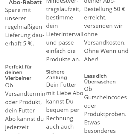
Mindest­ver­
deiner Abo-
Abo-Rabatt
trags­lauf­zeit,
Bestellung 50 €
Spare mit
bestimme
erreicht,
unserer
dein
versenden wir
regelmäßigen
Lieferintervall
ohne
Lieferung dau­
und passe
Versandkosten.
er­haft 5 %.
einfach die
Ohne Wenn und
Produkte an.
Aber!
Perfekt für
Sichere
deinen
Lass dich
Zahlung
Vierbeiner
Überraschen
Dein Futter
Ob
Ob
mit Liebe Abo
Versandtermin
Gutscheincodes
kannst Du
oder Produkt,
oder
bequem per
dein Fut­ter-
Produktproben.
Rech­nung
Abo kannst du
Etwas
auch auch
je­der­zeit
besonderes