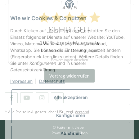
4.9 / 5
Wie wir Cookies & Co nutzen
SEHR GUT
Durch Klicken auf „Alle akzeptieren“ gestatten Sie den
Einsatz folgender Dienste auf unserer Website: YouTube,
100% Empfehlungsrate
Vimeo, Matomo-Webanalytics, Brevo, abocloud,
Whatsapp. Sie können die Einstellung jederzeit ändern
Durchschnitt aus 11 Bewertungen
(Fingerabdruck-Icon links unten). Weitere Details finden
Bewertungen ansehen
Sie unter
Konfigurieren
und in unserer
Datenschutzerklärung
.
Vertrag widerrufen
Impressum
|
Datenschutz
Alle akzeptieren
* Alle Preise inkl. gesetzlicher USt., zzgl.
Versand
Konfigurieren
© Futter mit Liebe
Powered by
JTL-Shop
Ablehnen