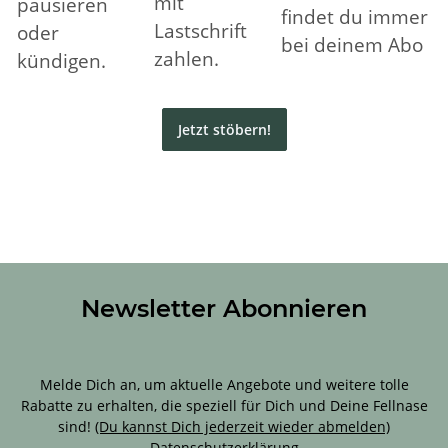
mit
pausieren
findet du immer
Lastschrift
oder
bei deinem Abo
zahlen.
kündigen.
Jetzt stöbern!
Newsletter Abonnieren
Sichere Dir 10 % Rabatt für Deine erste Bestellung!
Melde Dich an, um aktuelle Angebote und weitere tolle
Rabatte zu erhalten, die speziell für Dich und Deine Fellnase
sind!
(Du kannst Dich jederzeit wieder abmelden)
Datenschutzerklärung