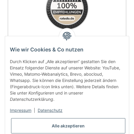
4.9 / 5
Wie wir Cookies & Co nutzen
SEHR GUT
Durch Klicken auf „Alle akzeptieren“ gestatten Sie den
Einsatz folgender Dienste auf unserer Website: YouTube,
100% Empfehlungsrate
Vimeo, Matomo-Webanalytics, Brevo, abocloud,
Whatsapp. Sie können die Einstellung jederzeit ändern
Durchschnitt aus 11 Bewertungen
(Fingerabdruck-Icon links unten). Weitere Details finden
Bewertungen ansehen
Sie unter
Konfigurieren
und in unserer
Datenschutzerklärung
.
Vertrag widerrufen
Impressum
|
Datenschutz
Alle akzeptieren