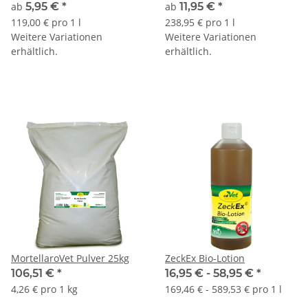
ab
5,95 €
*
ab
11,95 €
*
119,00 € pro 1 l
238,95 € pro 1 l
Weitere Variationen
Weitere Variationen
erhältlich.
erhältlich.
MortellaroVet Pulver 25kg
ZeckEx Bio-Lotion
106,51 €
*
16,95 € -
58,95 €
*
4,26 € pro 1 kg
169,46 € - 589,53 € pro 1 l