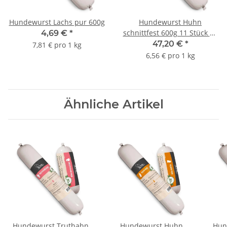
Hundewurst Lachs pur 600g
Hundewurst Huhn
schnittfest 600g 11 Stück +1
4,69 €
*
Gratis
47,20 €
*
7,81 € pro 1 kg
6,56 € pro 1 kg
Ähnliche Artikel
Hundewurst Truthahn
Hundewurst Huhn
Hun