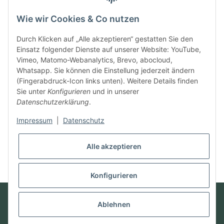
4.9 / 5
Wie wir Cookies & Co nutzen
SEHR GUT
Durch Klicken auf „Alle akzeptieren“ gestatten Sie den
Einsatz folgender Dienste auf unserer Website: YouTube,
100% Empfehlungsrate
Vimeo, Matomo-Webanalytics, Brevo, abocloud,
Whatsapp. Sie können die Einstellung jederzeit ändern
Durchschnitt aus 11 Bewertungen
(Fingerabdruck-Icon links unten). Weitere Details finden
Bewertungen ansehen
Sie unter
Konfigurieren
und in unserer
Datenschutzerklärung
.
Vertrag widerrufen
Impressum
|
Datenschutz
Alle akzeptieren
* Alle Preise inkl. gesetzlicher USt., zzgl.
Versand
Konfigurieren
© Futter mit Liebe
Powered by
JTL-Shop
Ablehnen