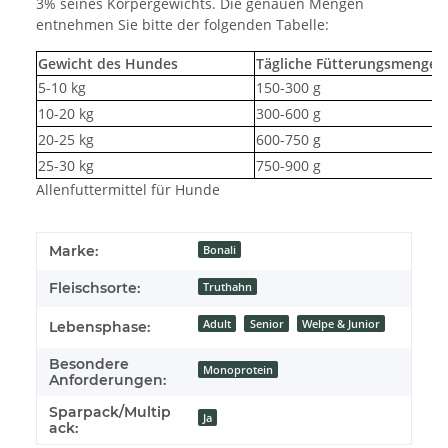
3% seines Körpergewichts. Die genauen Mengen
entnehmen Sie bitte der folgenden Tabelle:
Gewicht des Hundes
Tägliche Fütterungsmenge
5-10 kg
150-300 g
10-20 kg
300-600 g
20-25 kg
600-750 g
25-30 kg
750-900 g
Allenfuttermittel für Hunde
Marke:
Bonali
Fleischsorte:
Truthahn
Adult
Senior
Welpe & Junior
Lebensphase:
Besondere
Monoprotein
Anforderungen:
Sparpack/Multip
Ja
ack: