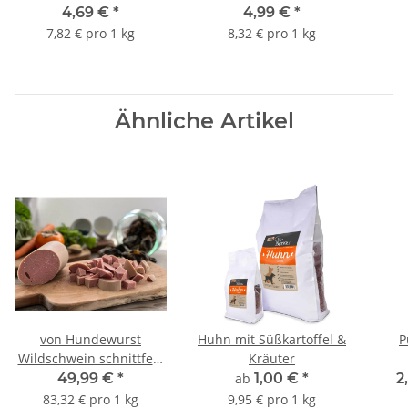
4,69 €
*
4,99 €
*
7,82 € pro 1 kg
8,32 € pro 1 kg
Ähnliche Artikel
von Hundewurst
Huhn mit Süßkartoffel &
P
Wildschwein schnittfest
Kräuter
600g 12 Stück Sparpack
49,99 €
*
ab
1,00 €
*
2
83,32 € pro 1 kg
9,95 € pro 1 kg