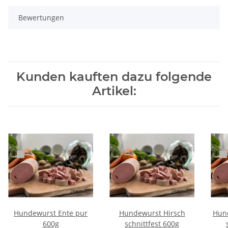
Bewertungen
Kunden kauften dazu folgende
Artikel:
Hundewurst Ente pur
Hundewurst Hirsch
Hun
600g
schnittfest 600g