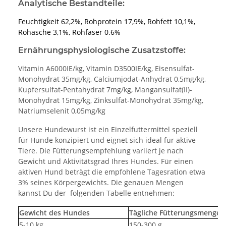
Analytische Bestandteile:
Feuchtigkeit 62,2%, Rohprotein 17,9%, Rohfett 10,1%,
Rohasche 3,1%, Rohfaser 0.6%
Ernährungsphysiologische Zusatzstoffe:
Vitamin A6000IE/kg, Vitamin D3500IE/kg, Eisensulfat-
Monohydrat 35mg/kg, Calciumjodat-Anhydrat 0,5mg/kg,
Kupfersulfat-Pentahydrat 7mg/kg, Mangansulfat(II)-
Monohydrat 15mg/kg, Zinksulfat-Monohydrat 35mg/kg,
Natriumselenit 0,05mg/kg
Unsere Hundewurst ist ein Einzelfuttermittel speziell
für Hunde konzipiert und eignet sich ideal für aktive
Tiere. Die Fütterungsempfehlung variiert je nach
Gewicht und Aktivitätsgrad Ihres Hundes. Für einen
aktiven Hund beträgt die empfohlene Tagesration etwa
3% seines Körpergewichts. Die genauen Mengen
kannst Du der folgenden Tabelle entnehmen:
Gewicht des Hundes
Tägliche Fütterungsmenge
5-10 kg
150-300 g