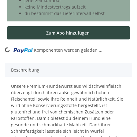
jederzeit kündbar
keine Mindestvertragslaufzeit
du bestimmst das Lieferintervall selbst
Zum Abo hinzufügen
ing...
Komponenten werden geladen ...
Beschreibung
Unsere Premium-Hundewurst aus Wildschweinfleisch
überzeugt durch ihren außergewöhnlich hohen
Fleischanteil sowie ihre Reinheit und Natürlichkeit. Sie
wird ohne Konservierungsstoffe hergestellt, ist
glutenfrei und frei von chemischen Zusätzen oder
Farbstoffen. Damit bietest du deinem Hund eine
gesunde und schmackhafte Mahlzeit. Dank ihrer
Schnittfestigkeit lässt sie sich leicht in Würfel