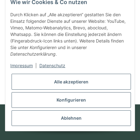
Wie wir Cookies & Co nutzen
SEHR GUT
Durch Klicken auf „Alle akzeptieren“ gestatten Sie den
Einsatz folgender Dienste auf unserer Website: YouTube,
100% Empfehlungsrate
Vimeo, Matomo-Webanalytics, Brevo, abocloud,
Whatsapp. Sie können die Einstellung jederzeit ändern
Durchschnitt aus 11 Bewertungen
(Fingerabdruck-Icon links unten). Weitere Details finden
Bewertungen ansehen
Sie unter
Konfigurieren
und in unserer
Datenschutzerklärung
.
Vertrag widerrufen
Impressum
|
Datenschutz
Alle akzeptieren
* Alle Preise inkl. gesetzlicher USt., zzgl.
Versand
Konfigurieren
© Futter mit Liebe
Powered by
JTL-Shop
Ablehnen