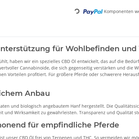
Loading...
Komponenten wer
Unterstützung für Wohlbefinden und V
hlt, haben wir ein spezielles CBD Öl entwickelt, das auf die Bedü
ertvoller Cannabinoide, die sich gegenseitig verstärken und die W
chen Vorteilen profitiert. Für größere Pferde oder schwerere Her
lichem Anbau
aten und biologisch angebautem Hanf hergestellt. Die Qualitätssi
t und Wirksamkeit zu gewährleisten. Transparenz und Qualität ste
honend für empfindliche Pferde
, ist unser CBD Öl frei von Terpenen und THC. So vermeiden wir