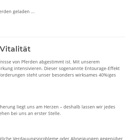
den geladen ...
italität
rfnisse von Pferden abgestimmt ist. Mit unserem
irkung intensivieren. Dieser sogenannte Entourage-Effekt
ausforderungen steht unser besonders wirksames 40%iges
cherung liegt uns am Herzen – deshalb lassen wir jedes
hen bei uns an erster Stelle.
 mögliche Verdauungsprobleme oder Abneigungen gegenüber