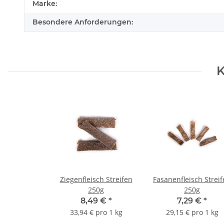
Marke:
Besondere Anforderungen:
K
Ziegenfleisch Streifen
Fasanenfleisch Strei
250g
250g
8,49 €
*
7,29 €
*
33,94 € pro 1 kg
29,15 € pro 1 kg