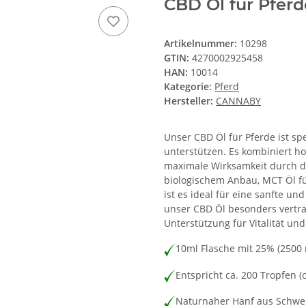
CBD Öl für Pferd
Artikelnummer:
10298
GTIN:
4270002925458
HAN:
10014
Kategorie:
Pferd
Hersteller:
CANNABY
Unser CBD Öl für Pferde ist sp
unterstützen. Es kombiniert h
maximale Wirksamkeit durch de
biologischem Anbau, MCT Öl fü
ist es ideal für eine sanfte u
unser CBD Öl besonders verträ
Unterstützung für Vitalität un
10ml Flasche mit 25% (2500 
Entspricht ca. 200 Tropfen 
Naturnaher Hanf aus Schwe