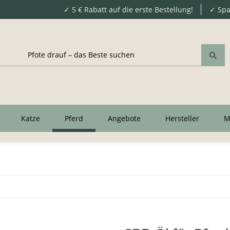
✓ 5 € Rabatt auf die erste Bestellung!
✓ Spa
Katze
Pferd
Angebote
Hersteller
M