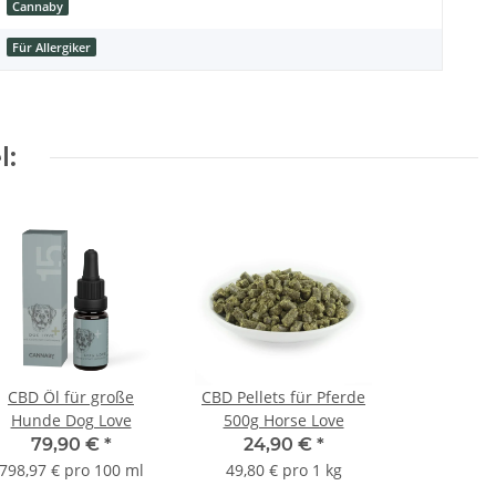
Cannaby
Für Allergiker
l:
CBD Öl für große
CBD Pellets für Pferde
Hunde Dog Love
500g Horse Love
79,90 €
*
24,90 €
*
798,97 € pro 100 ml
49,80 € pro 1 kg