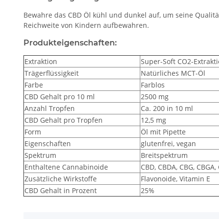
Bewahre das CBD Öl kühl und dunkel auf, um seine Qualität
Reichweite von Kindern aufbewahren.
Produkteigenschaften:
Extraktion
Super-Soft CO2-Extrakt
Trägerflüssigkeit
Natürliches MCT-Öl
Farbe
Farblos
CBD Gehalt pro 10 ml
2500 mg
Anzahl Tropfen
Ca. 200 in 10 ml
CBD Gehalt pro Tropfen
12,5 mg
Form
Öl mit Pipette
Eigenschaften
glutenfrei, vegan
Spektrum
Breitspektrum
Enthaltene Cannabinoide
CBD, CBDA, CBG, CBGA,
Zusätzliche Wirkstoffe
Flavonoide, Vitamin E
CBD Gehalt in Prozent
25%