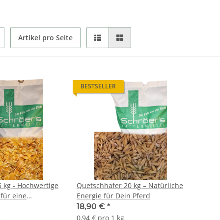
Artikel pro Seite
BESTSELLER
5 kg - Hochwertige
Quetschhafer 20 kg – Natürliche
für eine
Energie für Dein Pferd
Fütterung
18,90 €
*
g
0,94 € pro 1 kg