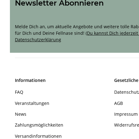
Newsletter Abonnieren
Sichere Dir 10 % Rabatt für Deine erste Bestellun
Melde Dich an, um aktuelle Angebote und weitere tolle Rabat
für Dich und Deine Fellnase sind!
(Du kannst Dich jederzei
Datenschutzerklärung
Informationen
Gesetzliche
FAQ
Datenschut
Veranstaltungen
AGB
News
Impressum
Zahlungsmöglichkeiten
Widerrufsr
Versandinformationen