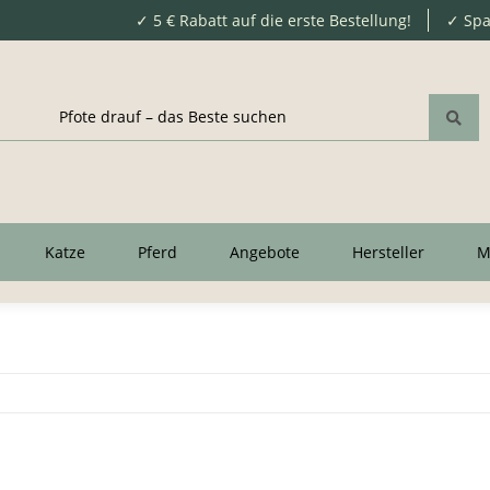
✓ 5 € Rabatt auf die erste Bestellung!
✓ Spa
Katze
Pferd
Angebote
Hersteller
M