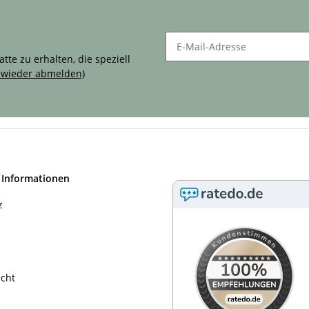
g!
te zu erhalten, die speziell
t wieder abmelden)
 Informationen
z
echt