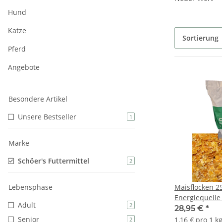
Hund
Katze
Sortierung
Pferd
Angebote
Besondere Artikel
Unsere Bestseller
1
Marke
Schöer's Futtermittel
2
Lebensphase
Maisflocken 2
Energiequelle 
Adult
2
ausgewogene 
28,95 €
*
Senior
1,16 € pro 1 k
2