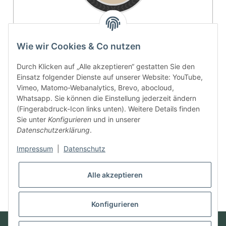
4.9 / 5
Wie wir Cookies & Co nutzen
SEHR GUT
Durch Klicken auf „Alle akzeptieren“ gestatten Sie den
Einsatz folgender Dienste auf unserer Website: YouTube,
100% Empfehlungsrate
Vimeo, Matomo-Webanalytics, Brevo, abocloud,
Whatsapp. Sie können die Einstellung jederzeit ändern
Durchschnitt aus 11 Bewertungen
(Fingerabdruck-Icon links unten). Weitere Details finden
Bewertungen ansehen
Sie unter
Konfigurieren
und in unserer
Datenschutzerklärung
.
Vertrag widerrufen
Impressum
|
Datenschutz
Alle akzeptieren
* Alle Preise inkl. gesetzlicher USt., zzgl.
Versand
Konfigurieren
© Futter mit Liebe