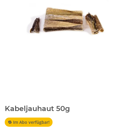
Kabeljauhaut 50g
🔁 Im Abo verfügbar!