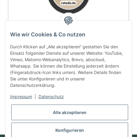
4.9 / 5
Wie wir Cookies & Co nutzen
SEHR GUT
Durch Klicken auf „Alle akzeptieren“ gestatten Sie den
Einsatz folgender Dienste auf unserer Website: YouTube,
100% Empfehlungsrate
Vimeo, Matomo-Webanalytics, Brevo, abocloud,
Whatsapp. Sie können die Einstellung jederzeit ändern
Durchschnitt aus 11 Bewertungen
(Fingerabdruck-Icon links unten). Weitere Details finden
Bewertungen ansehen
Sie unter
Konfigurieren
und in unserer
Datenschutzerklärung
.
Vertrag widerrufen
Impressum
|
Datenschutz
Alle akzeptieren
* Alle Preise inkl. gesetzlicher USt., zzgl.
Versand
Konfigurieren