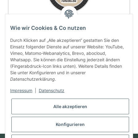
4.9 / 5
Wie wir Cookies & Co nutzen
Durch Klicken auf „Alle akzeptieren“ gestatten Sie den
SEHR GUT
Einsatz folgender Dienste auf unserer Website: YouTube,
Vimeo, Matomo-Webanalytics, Brevo, abocloud,
100% Empfehlungsrate
Whatsapp. Sie können die Einstellung jederzeit ändern
Durchschnitt aus 11 Bewertungen
(Fingerabdruck-Icon links unten). Weitere Details finden
Sie unter
Konfigurieren
und in unserer
Bewertungen ansehen
Datenschutzerklärung
.
Vertrag widerrufen
Impressum
|
Datenschutz
Alle akzeptieren
Konfigurieren
* Alle Preise inkl. gesetzlicher USt., zzgl.
Versand