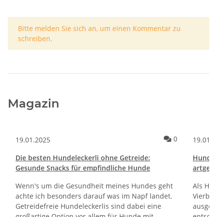
x
Bitte melden Sie sich an, um einen Kommentar zu
schreiben.
Magazin
ommentare
Kommentare
0
19.01.2025
19.01.
Die besten Hundeleckerli ohne Getreide:
Hundef
Gesunde Snacks für empfindliche Hunde
artgere
Wenn's um die Gesundheit meines Hundes geht
Als Hun
achte ich besonders darauf was im Napf landet.
Vierbe
Getreidefreie Hundeleckerlis sind dabei eine
ausgew
großartige Option vor allem für Hunde mit
entsche