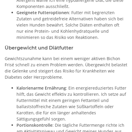
Allergens wähle ich eine hypoallergene Diät, die diese
Komponenten ausschließt.
Geeignete Futteroptionen
: Futter mit begrenzten
Zutaten und getreidefreie Alternativen haben sich bei
vielen Hunden bewährt. Solche Diäten enthalten oft
nur eine Protein- und Kohlenhydratquelle und
minimieren so das Risiko von Reaktionen.
Übergewicht und Diätfutter
Gewichtszunahme kann bei einem weniger aktiven Bichon
Frisé schnell zu einem Problem werden. Übergewicht belastet
die Gelenke und steigert das Risiko für Krankheiten wie
Diabetes oder Herzprobleme.
Kalorienarme Ernährung
: Ein energiereduziertes Futter
hilft, das Gewicht effektiv zu kontrollieren. Ich setze auf
Futtermittel mit einem geringen Fettanteil und
ballaststoffreiche Zutaten wie Süßkartoffeln oder
Karotten, die für ein länger anhaltendes
Sättigungsgefühl sorgen.
Portionskontrolle
: Die tägliche Futtermenge richte ich
am Aktivitätsniveau und Gewicht meines Hundes aus.