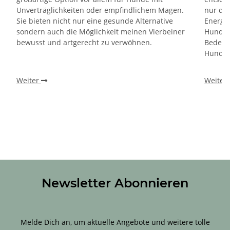
Unverträglichkeiten oder empfindlichem Magen.
nur di
Sie bieten nicht nur eine gesunde Alternative
Energie
sondern auch die Möglichkeit meinen Vierbeiner
Hundes.
bewusst und artgerecht zu verwöhnen.
Bedeutu
Hundefu
Weiter
Weiter
Newsletter Abonnieren
Sichere Dir 10 % Rabatt für Deine erste Bestellung!
Melde Dich an, um aktuelle Angebote und weitere tolle