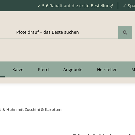
✓ 5 € Rabatt auf die erste Bestellung!
✓ Spa
Katze
Pferd
Angebote
Hersteller
M
d & Huhn mit Zucchini & Karotten