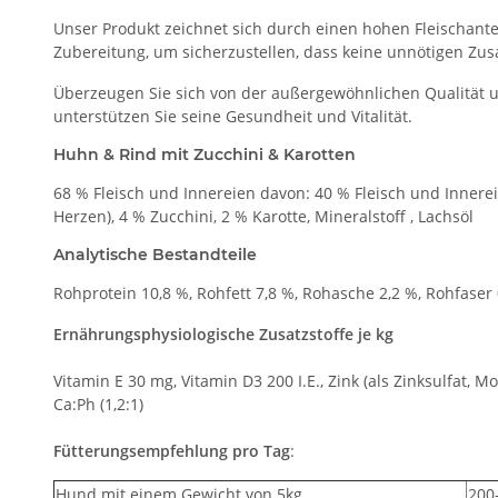
Unser Produkt zeichnet sich durch einen hohen Fleischantei
Zubereitung, um sicherzustellen, dass keine unnötigen Zusa
Überzeugen Sie sich von der außergewöhnlichen Qualität u
unterstützen Sie seine Gesundheit und Vitalität.
Huhn & Rind mit Zucchini & Karotten
68 % Fleisch und Innereien davon: 40 % Fleisch und Innerei
Herzen), 4 % Zucchini, 2 % Karotte, Mineralstoff , Lachsöl
Analytische Bestandteile
Rohprotein 10,8 %, Rohfett 7,8 %, Rohasche 2,2 %, Rohfaser 
Ernährungsphysiologische Zusatzstoffe je kg
Vitamin E 30 mg, Vitamin D3 200 I.E., Zink (als Zinksulfat,
Ca:Ph (1,2:1)
Fütterungsempfehlung pro Tag
:
Hund mit einem Gewicht von 5kg
200