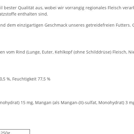
l bester Qualität aus, wobei wir vorrangig regionales Fleisch ver
tzstoffe enthalten sind.
nd dem einzigartigen Geschmack unseres getreidefreien Futters. 
en vom Rind (Lunge, Euter, Kehlkopf (ohne Schilddrüse) Fleisch, Nie
0,5 %, Feuchtigkeit 77,5 %
 Monohydrat) 15 mg, Mangan (als Mangan-(II)-sulfat, Monohydrat) 3 
-250g