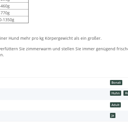
-460g
-770g
0-1350g
iner Hund mehr pro kg Körpergewicht als ein großer.
des, verfüttern Sie zimmerwarm und stellen Sie immer genügend fri
n.
Bonali
Huhn
R
Adult
Ja