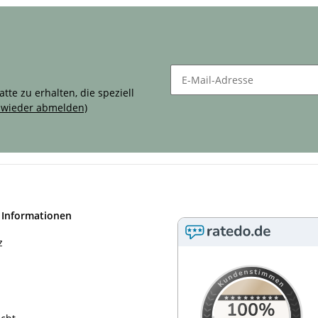
g!
te zu erhalten, die speziell
t wieder abmelden)
 Informationen
z