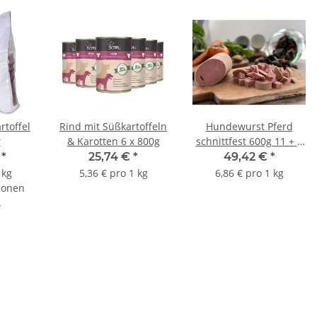
toffel
Rind mit Süßkartoffeln
Hundewurst Pferd
r
& Karotten 6 x 800g
schnittfest 600g 11 + 1
Gratis
€
*
25,74 €
*
49,42 €
*
 kg
5,36 € pro 1 kg
6,86 € pro 1 kg
ionen
.