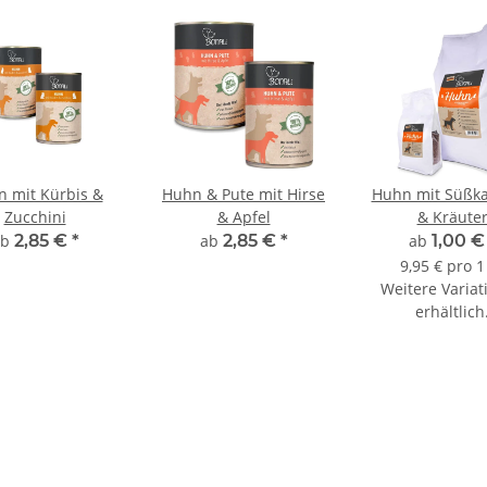
 mit Kürbis &
Huhn & Pute mit Hirse
Huhn mit Süßkar
Zucchini
& Apfel
& Kräute
ab
2,85 €
*
ab
2,85 €
*
ab
1,00 
9,95 € pro 1
Weitere Variat
erhältlich