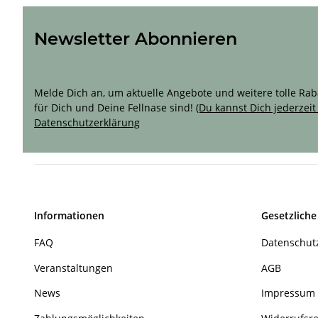
Newsletter Abonnieren
Sichere Dir 10 % Rabatt für Deine erste Bestellun
Melde Dich an, um aktuelle Angebote und weitere tolle Rabat
für Dich und Deine Fellnase sind!
(Du kannst Dich jederzei
Datenschutzerklärung
Informationen
Gesetzliche
FAQ
Datenschut
Veranstaltungen
AGB
News
Impressum