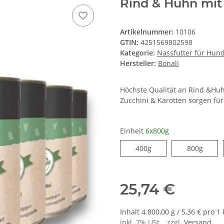
Rind & Huhn mit 
Artikelnummer:
10106
GTIN:
4251569802598
Kategorie:
Nassfutter für Hun
Hersteller:
Bonali
Höchste Qualität an Rind &Huhn
Zucchini & Karotten sorgen für
Einheit
6x800g
400g
800g
25,74 €
Inhalt 4.800,00 g / 5,36 € pro 1 
inkl. 7% USt. , zzgl.
Versand