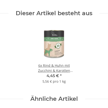
Dieser Artikel besteht aus
6x
Rind & Huhn mit
Zucchini & Karotten
800g
4,45 €
*
5,56 € pro 1 kg
Ähnliche Artikel